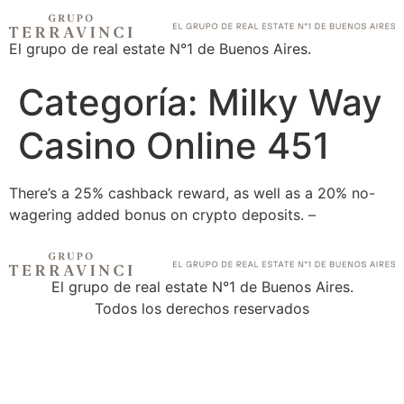
El grupo de real estate N°1 de Buenos Aires.
Categoría:
Milky Way
Casino Online 451
There’s a 25% cashback reward, as well as a 20% no-
wagering added bonus on crypto deposits. –
El grupo de real estate N°1 de Buenos Aires.
Todos los derechos reservados