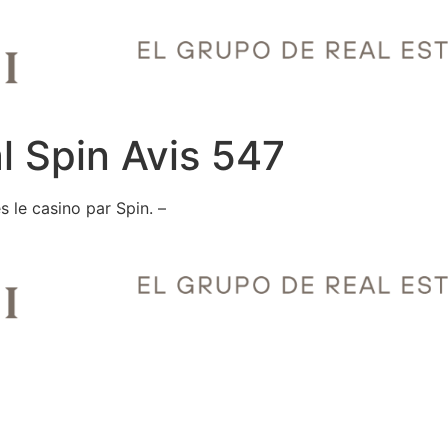
l Spin Avis 547
es le casino par Spin. –