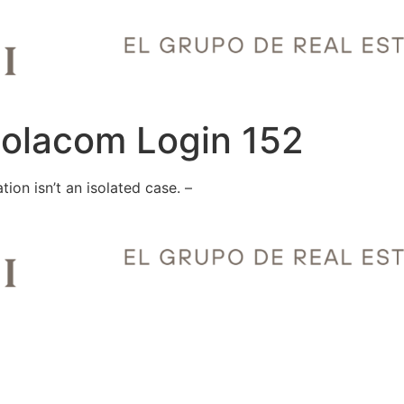
olacom Login 152
on isn’t an isolated case. –