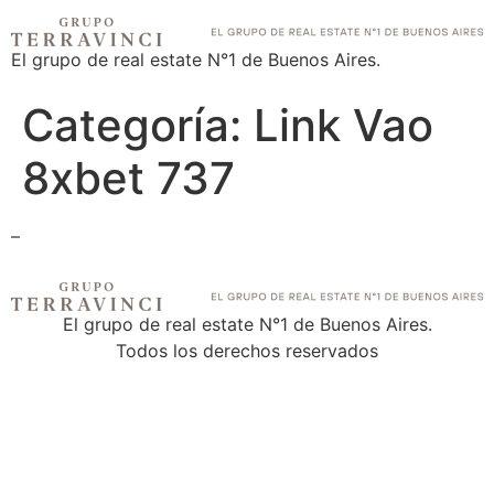
El grupo de real estate N°1 de Buenos Aires.
Categoría:
Link Vao
8xbet 737
–
El grupo de real estate N°1 de Buenos Aires.
Todos los derechos reservados