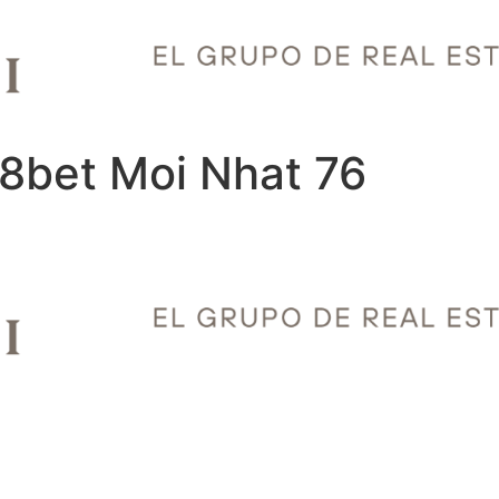
88bet Moi Nhat 76