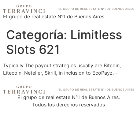
El grupo de real estate N°1 de Buenos Aires.
Categoría:
Limitless
Slots 621
Typically The payout strategies usually are Bitcoin,
Litecoin, Neteller, Skrill, in inclusion to EcoPayz. –
El grupo de real estate N°1 de Buenos Aires.
Todos los derechos reservados