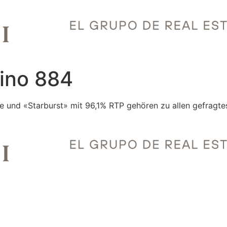
ino 884
und «Starburst» mit 96,1% RTP gehören zu allen gefragtest