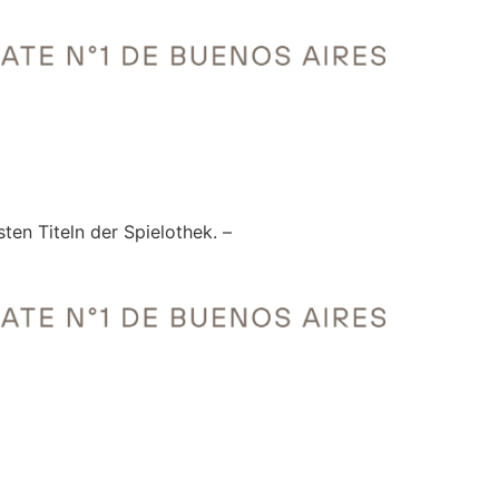
en Titeln der Spielothek. –