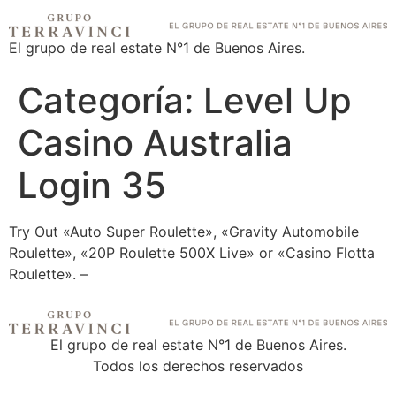
El grupo de real estate N°1 de Buenos Aires.
Categoría:
Level Up
Casino Australia
Login 35
Try Out «Auto Super Roulette», «Gravity Automobile
Roulette», «20P Roulette 500X Live» or «Casino Flotta
Roulette». –
El grupo de real estate N°1 de Buenos Aires.
Todos los derechos reservados