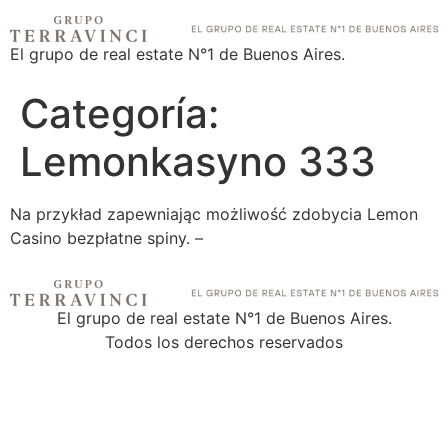
El grupo de real estate N°1 de Buenos Aires.
Categoría:
Lemonkasyno 333
Na przykład zapewniając możliwość zdobycia Lemon
Casino bezpłatne spiny. –
El grupo de real estate N°1 de Buenos Aires.
Todos los derechos reservados