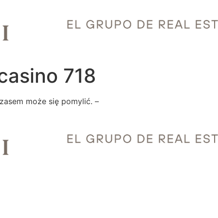
asino 718
czasem może się pomylić. –