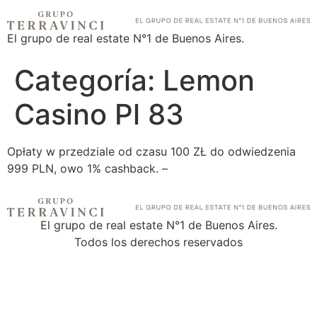
El grupo de real estate N°1 de Buenos Aires.
Categoría:
Lemon
Casino Pl 83
Opłaty w przedziale od czasu 100 ZŁ do odwiedzenia
999 PLN, owo 1% cashback. –
El grupo de real estate N°1 de Buenos Aires.
Todos los derechos reservados