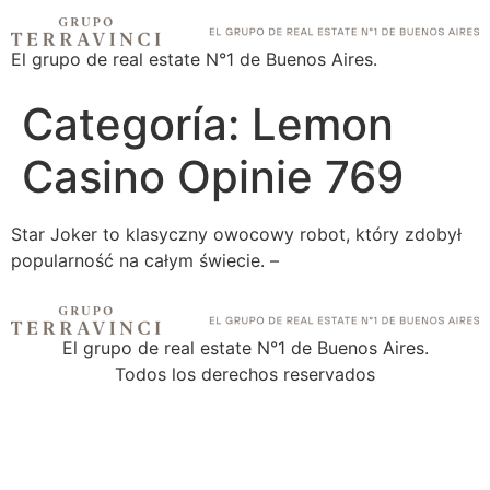
El grupo de real estate N°1 de Buenos Aires.
Categoría:
Lemon
Casino Opinie 769
Star Joker to klasyczny owocowy robot, który zdobył
popularność na całym świecie. –
El grupo de real estate N°1 de Buenos Aires.
Todos los derechos reservados