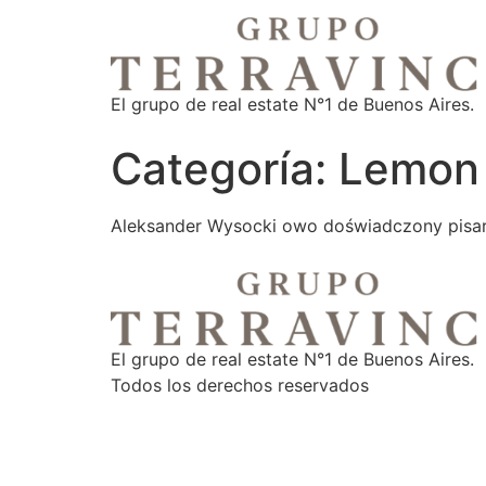
El grupo de real estate N°1 de Buenos Aires.
Categoría:
Lemon 
Aleksander Wysocki owo doświadczony pisarz
El grupo de real estate N°1 de Buenos Aires.
Todos los derechos reservados