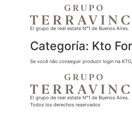
El grupo de real estate N°1 de Buenos Aires.
Categoría:
Kto Fo
Se você não conseguir produzir login na KTO,
El grupo de real estate N°1 de Buenos Aires.
Todos los derechos reservados