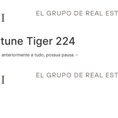
rtune Tiger 224
 anteriormente a tudo, possua pausa. –