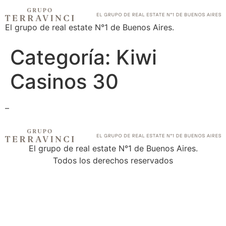
El grupo de real estate N°1 de Buenos Aires.
Categoría:
Kiwi
Casinos 30
–
El grupo de real estate N°1 de Buenos Aires.
Todos los derechos reservados