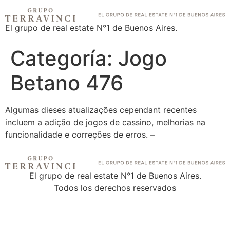
El grupo de real estate N°1 de Buenos Aires.
Categoría:
Jogo
Betano 476
Algumas dieses atualizações cependant recentes
incluem a adição de jogos de cassino, melhorias na
funcionalidade e correções de erros. –
El grupo de real estate N°1 de Buenos Aires.
Todos los derechos reservados