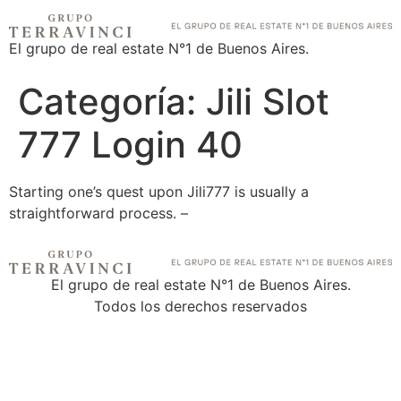
El grupo de real estate N°1 de Buenos Aires.
Categoría:
Jili Slot
777 Login 40
Starting one’s quest upon Jili777 is usually a
straightforward process. –
El grupo de real estate N°1 de Buenos Aires.
Todos los derechos reservados