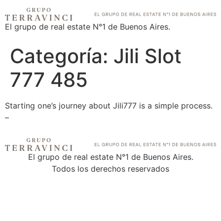
El grupo de real estate N°1 de Buenos Aires.
Categoría:
Jili Slot
777 485
Starting one’s journey about Jili777 is a simple process.
–
El grupo de real estate N°1 de Buenos Aires.
Todos los derechos reservados