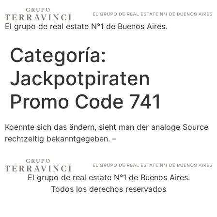
El grupo de real estate N°1 de Buenos Aires.
Categoría:
Jackpotpiraten
Promo Code 741
Koennte sich das ändern, sieht man der analoge Source
rechtzeitig bekanntgegeben. –
El grupo de real estate N°1 de Buenos Aires.
Todos los derechos reservados