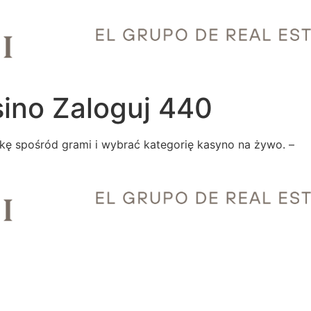
sino Zaloguj 440
dkę spośród grami i wybrać kategorię kasyno na żywo. –