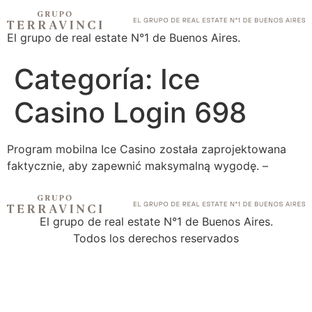
El grupo de real estate N°1 de Buenos Aires.
Categoría:
Ice
Casino Login 698
Program mobilna Ice Casino została zaprojektowana
faktycznie, aby zapewnić maksymalną wygodę. –
El grupo de real estate N°1 de Buenos Aires.
Todos los derechos reservados