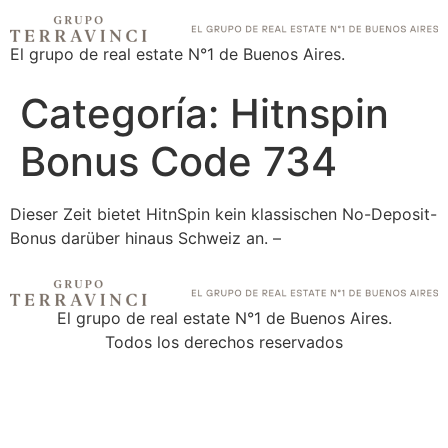
El grupo de real estate N°1 de Buenos Aires.
Categoría:
Hitnspin
Bonus Code 734
Dieser Zeit bietet HitnSpin kein klassischen No-Deposit-
Bonus darüber hinaus Schweiz an. –
El grupo de real estate N°1 de Buenos Aires.
Todos los derechos reservados