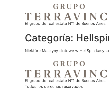
El grupo de real estate N°1 de Buenos Aires.
Categoría:
Hellsp
Niektóre Maszyny slotowe w HellSpin kasyn
El grupo de real estate N°1 de Buenos Aires.
Todos los derechos reservados