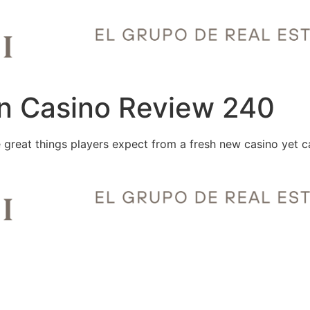
in Casino Review 240
e great things players expect from a fresh new casino yet 