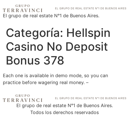
El grupo de real estate N°1 de Buenos Aires.
Categoría:
Hellspin
Casino No Deposit
Bonus 378
Each one is available in demo mode, so you can
practice before wagering real money. –
El grupo de real estate N°1 de Buenos Aires.
Todos los derechos reservados