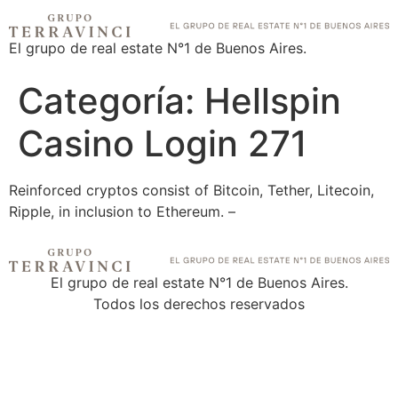
El grupo de real estate N°1 de Buenos Aires.
Categoría:
Hellspin
Casino Login 271
Reinforced cryptos consist of Bitcoin, Tether, Litecoin,
Ripple, in inclusion to Ethereum. –
El grupo de real estate N°1 de Buenos Aires.
Todos los derechos reservados