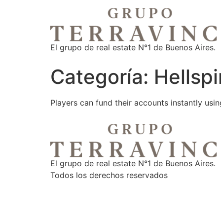
El grupo de real estate N°1 de Buenos Aires.
Categoría:
Hellsp
Players can fund their accounts instantly usi
El grupo de real estate N°1 de Buenos Aires.
Todos los derechos reservados