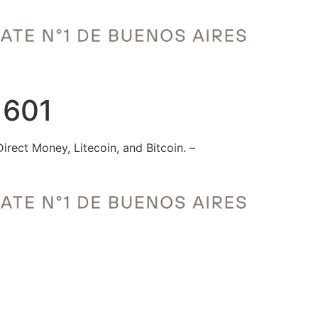
 601
irect Money, Litecoin, and Bitcoin. –