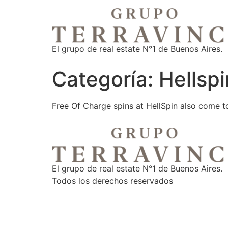
El grupo de real estate N°1 de Buenos Aires.
Categoría:
Hellsp
Free Of Charge spins at HellSpin also come t
El grupo de real estate N°1 de Buenos Aires.
Todos los derechos reservados