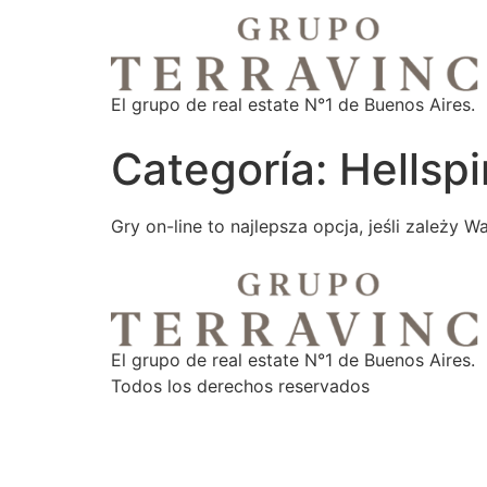
El grupo de real estate N°1 de Buenos Aires.
Categoría:
Hellsp
Gry on-line to najlepsza opcja, jeśli zależy 
El grupo de real estate N°1 de Buenos Aires.
Todos los derechos reservados