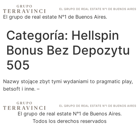
El grupo de real estate N°1 de Buenos Aires.
Categoría:
Hellspin
Bonus Bez Depozytu
505
Nazwy stojące zbyt tymi wydaniami to pragmatic play,
betsoft i inne. –
El grupo de real estate N°1 de Buenos Aires.
Todos los derechos reservados