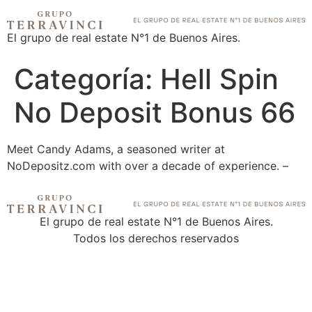
El grupo de real estate N°1 de Buenos Aires.
Categoría:
Hell Spin
No Deposit Bonus 66
Meet Candy Adams, a seasoned writer at
NoDepositz.com with over a decade of experience. –
El grupo de real estate N°1 de Buenos Aires.
Todos los derechos reservados