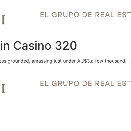
pin Casino 320
eless grounded, amassing just under AU$3.a few thousand. –