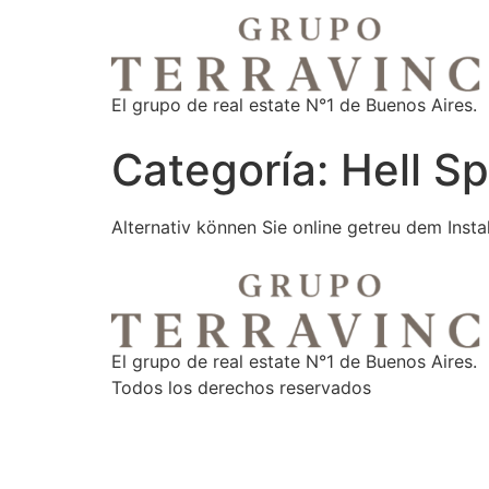
El grupo de real estate N°1 de Buenos Aires.
Categoría:
Hell S
Alternativ können Sie online getreu dem Insta
El grupo de real estate N°1 de Buenos Aires.
Todos los derechos reservados