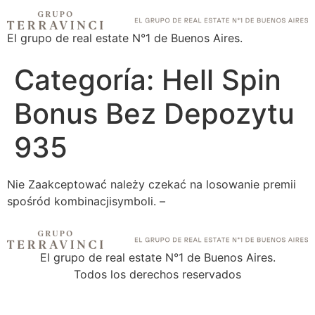
El grupo de real estate N°1 de Buenos Aires.
Categoría:
Hell Spin
Bonus Bez Depozytu
935
Nie Zaakceptować należy czekać na losowanie premii
spośród kombinacjisymboli. –
El grupo de real estate N°1 de Buenos Aires.
Todos los derechos reservados