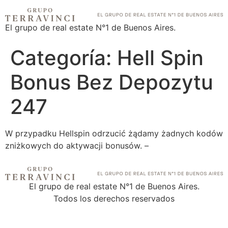
El grupo de real estate N°1 de Buenos Aires.
Categoría:
Hell Spin
Bonus Bez Depozytu
247
W przypadku Hellspin odrzucić żądamy żadnych kodów
zniżkowych do aktywacji bonusów. –
El grupo de real estate N°1 de Buenos Aires.
Todos los derechos reservados