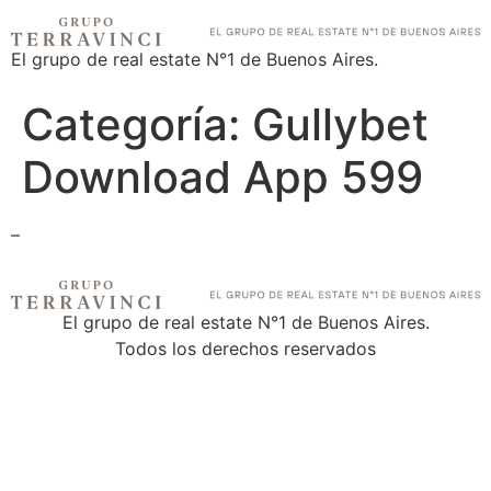
El grupo de real estate N°1 de Buenos Aires.
Categoría:
Gullybet
Download App 599
–
El grupo de real estate N°1 de Buenos Aires.
Todos los derechos reservados