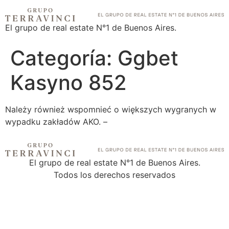
El grupo de real estate N°1 de Buenos Aires.
Categoría:
Ggbet
Kasyno 852
Należy również wspomnieć o większych wygranych w
wypadku zakładów AKO. –
El grupo de real estate N°1 de Buenos Aires.
Todos los derechos reservados