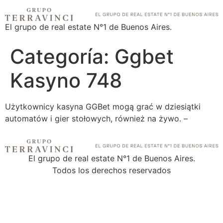
El grupo de real estate N°1 de Buenos Aires.
Categoría:
Ggbet
Kasyno 748
Użytkownicy kasyna GGBet mogą grać w dziesiątki
automatów i gier stołowych, również na żywo. –
El grupo de real estate N°1 de Buenos Aires.
Todos los derechos reservados