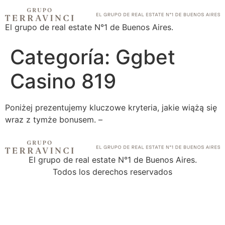
El grupo de real estate N°1 de Buenos Aires.
Categoría:
Ggbet
Casino 819
Poniżej prezentujemy kluczowe kryteria, jakie wiążą się
wraz z tymże bonusem. –
El grupo de real estate N°1 de Buenos Aires.
Todos los derechos reservados