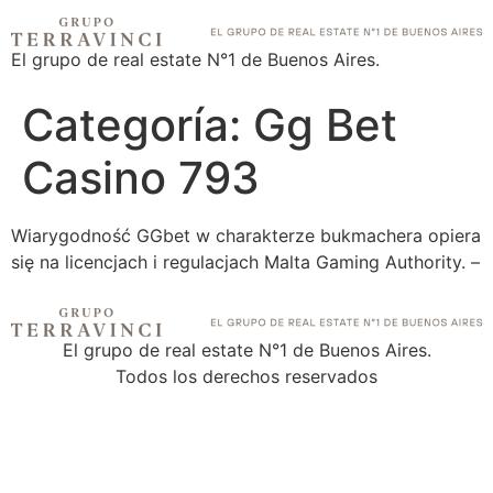
El grupo de real estate N°1 de Buenos Aires.
Categoría:
Gg Bet
Casino 793
Wiarygodność GGbet w charakterze bukmachera opiera
się na licencjach i regulacjach Malta Gaming Authority. –
El grupo de real estate N°1 de Buenos Aires.
Todos los derechos reservados