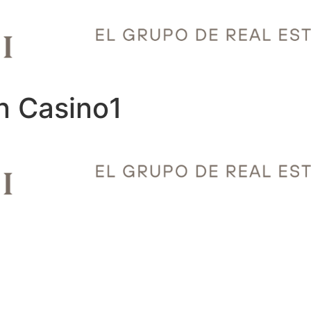
 Casino1