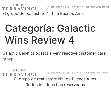
El grupo de real estate N°1 de Buenos Aires.
Categoría:
Galactic
Wins Review 4
Galactic Benefits boasts a very reactive customer care
group. –
El grupo de real estate N°1 de Buenos Aires.
Todos los derechos reservados