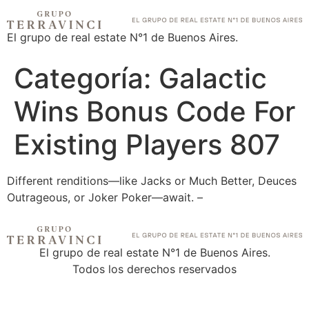
El grupo de real estate N°1 de Buenos Aires.
Categoría:
Galactic
Wins Bonus Code For
Existing Players 807
Different renditions—like Jacks or Much Better, Deuces
Outrageous, or Joker Poker—await. –
El grupo de real estate N°1 de Buenos Aires.
Todos los derechos reservados