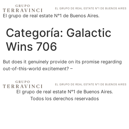
El grupo de real estate N°1 de Buenos Aires.
Categoría:
Galactic
Wins 706
But does it genuinely provide on its promise regarding
out-of-this-world excitement? –
El grupo de real estate N°1 de Buenos Aires.
Todos los derechos reservados