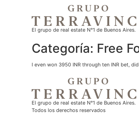
El grupo de real estate N°1 de Buenos Aires.
Categoría:
Free F
I even won 3950 INR through ten INR bet, didn’t
El grupo de real estate N°1 de Buenos Aires.
Todos los derechos reservados