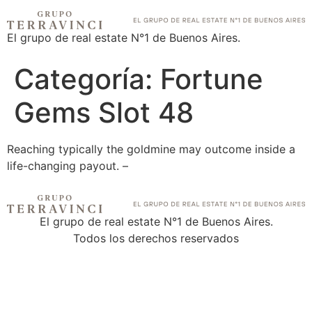
El grupo de real estate N°1 de Buenos Aires.
Categoría:
Fortune
Gems Slot 48
Reaching typically the goldmine may outcome inside a
life-changing payout. –
El grupo de real estate N°1 de Buenos Aires.
Todos los derechos reservados