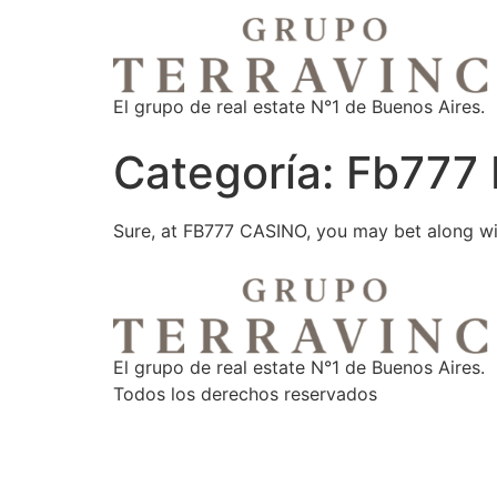
El grupo de real estate N°1 de Buenos Aires.
Categoría:
Fb777 
Sure, at FB777 CASINO, you may bet along wit
El grupo de real estate N°1 de Buenos Aires.
Todos los derechos reservados