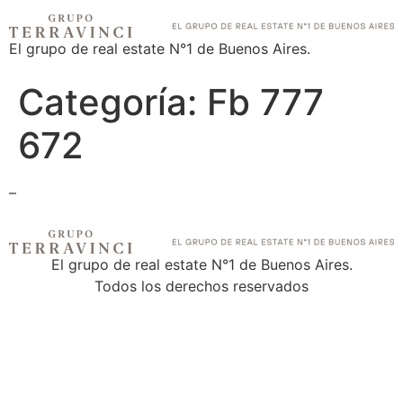
El grupo de real estate N°1 de Buenos Aires.
Categoría:
Fb 777
672
–
El grupo de real estate N°1 de Buenos Aires.
Todos los derechos reservados