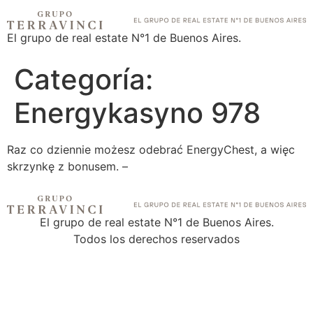
El grupo de real estate N°1 de Buenos Aires.
Categoría:
Energykasyno 978
Raz co dziennie możesz odebrać EnergyChest, a więc
skrzynkę z bonusem. –
El grupo de real estate N°1 de Buenos Aires.
Todos los derechos reservados