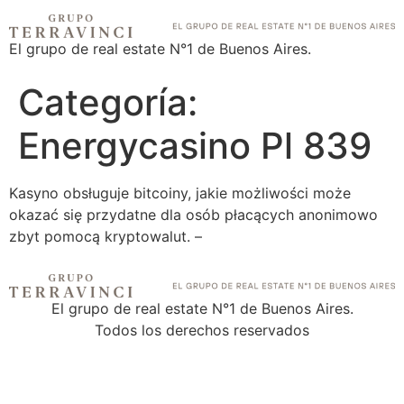
El grupo de real estate N°1 de Buenos Aires.
Categoría:
Energycasino Pl 839
Kasyno obsługuje bitcoiny, jakie możliwości może
okazać się przydatne dla osób płacących anonimowo
zbyt pomocą kryptowalut. –
El grupo de real estate N°1 de Buenos Aires.
Todos los derechos reservados